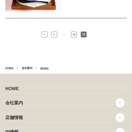
…
<
1
13
14
会社案内
HOME
NEWS
HOME
会社案内
トップメッセージ
店舗情報
企業情報
沿革
店舗情報