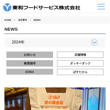
コ
ン
テ
ン
ツ
へ
会社案内
HOME
NEWS
ス
キ
ッ
NEWS
プ
お知らせ
店舗情報
椿屋珈琲
ダッキーダック
DONA
ぱすたかん