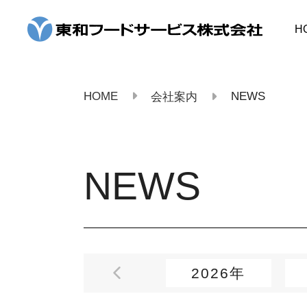
コ
ン
H
テ
ン
ツ
へ
ス
HOME
NEWS
会社案内
キ
ッ
プ
NEWS
2026年