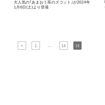
大人気の｢あまおう苺のズコット｣が2024年
1月6日(土)より登場
…
<
1
14
15