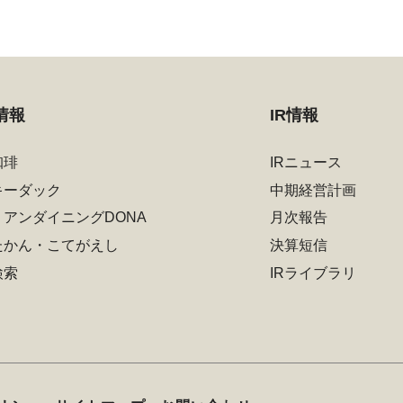
情報
IR情報
珈琲
IRニュース
キーダック
中期経営計画
リアンダイニングDONA
月次報告
たかん・こてがえし
決算短信
検索
IRライブラリ