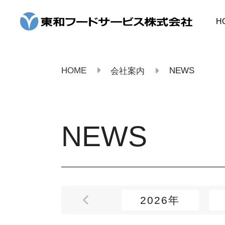
コ
ン
H
テ
ン
ツ
へ
ス
HOME
NEWS
会社案内
キ
ッ
プ
NEWS
2026年