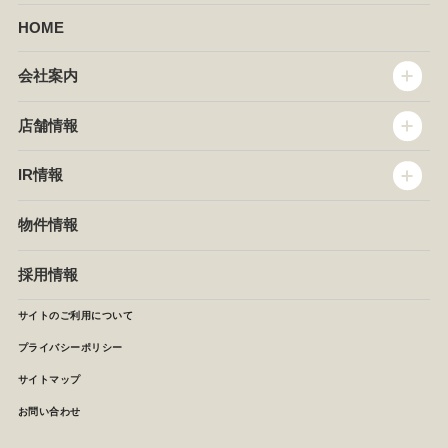
HOME
会社案内
トップメッセージ
店舗情報
企業情報
沿革
店舗情報
IR情報
セントラルキッチン
椿屋珈琲
サステナビリティ
ダッキーダック
IR情報
物件情報
NEWS
イタリアンダイニングDONA
IRニュース
ぱすたかん・こてがえし
中期経営計画
採用情報
店舗検索
月次報告
決算短信
サイトのご利用について
IRライブラリ
プライバシーポリシー
IRカレンダー
サイトマップ
株主の皆様へ
よくあるご質問 (株主優待制度)
お問い合わせ
お問い合わせ