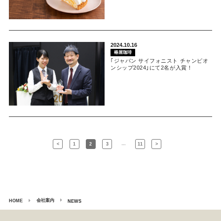
2024.10.16
椿屋珈琲
｢ジャパン サイフォニスト チャンピオ
ンシップ2024｣にて2名が入賞！
…
<
1
2
3
11
>
会社案内
HOME
NEWS