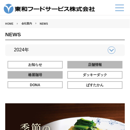
コ
ン
テ
ン
ツ
へ
会社案内
HOME
NEWS
ス
キ
ッ
NEWS
プ
お知らせ
店舗情報
椿屋珈琲
ダッキーダック
DONA
ぱすたかん