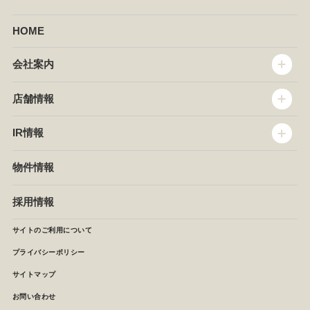
HOME
会社案内
トップメッセージ
店舗情報
企業情報
沿革
店舗情報
IR情報
セントラルキッチン
椿屋珈琲
サステナビリティ
ダッキーダック
IR情報
物件情報
NEWS
イタリアンダイニングDONA
IRニュース
ぱすたかん・こてがえし
中期経営計画
採用情報
店舗検索
月次報告
決算短信
サイトのご利用について
IRライブラリ
プライバシーポリシー
IRカレンダー
サイトマップ
株主の皆様へ
よくあるご質問 (株主優待制度)
お問い合わせ