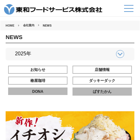
コ
ン
テ
ン
ツ
へ
会社案内
HOME
NEWS
ス
キ
ッ
NEWS
プ
お知らせ
店舗情報
椿屋珈琲
ダッキーダック
DONA
ぱすたかん