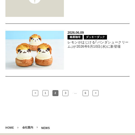
2026.06.09
椿屋珈琲
ダッキーダック
レモンがはじける｢パンダシュークリー
ム｣が2026年6月10日(水)に新登場
…
<
1
2
3
6
>
会社案内
HOME
NEWS