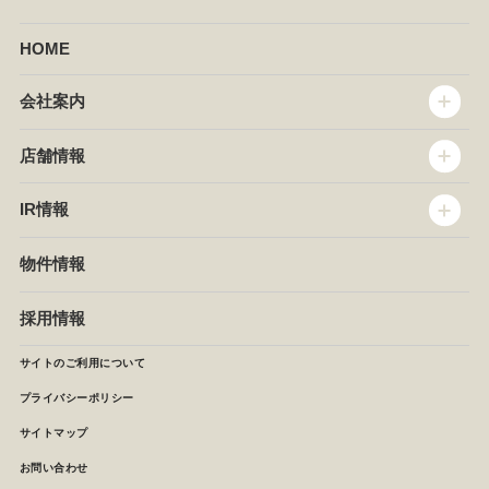
HOME
会社案内
トップメッセージ
店舗情報
企業情報
沿革
店舗情報
IR情報
セントラルキッチン
椿屋珈琲
サステナビリティ
ダッキーダック
IR情報
物件情報
NEWS
イタリアンダイニングDONA
IRニュース
ぱすたかん・こてがえし
中期経営計画
採用情報
店舗検索
月次報告
決算短信
サイトのご利用について
IRライブラリ
プライバシーポリシー
IRカレンダー
サイトマップ
株主の皆様へ
よくあるご質問 (株主優待制度)
お問い合わせ