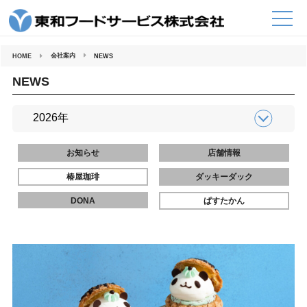
コ
ン
テ
ン
ツ
へ
会社案内
HOME
NEWS
ス
キ
ッ
NEWS
プ
お知らせ
店舗情報
椿屋珈琲
ダッキーダック
DONA
ぱすたかん