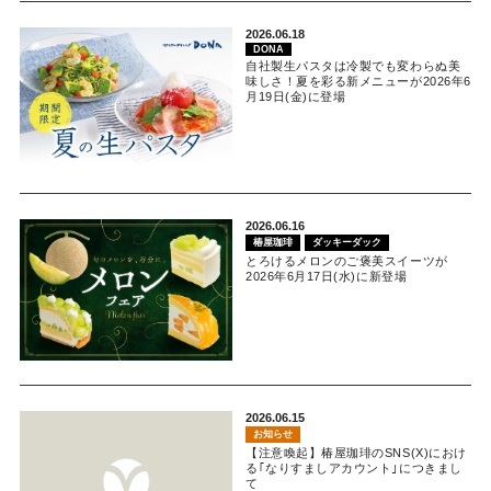
2026.06.18
DONA
自社製生パスタは冷製でも変わらぬ美
味しさ！夏を彩る新メニューが2026年6
月19日(金)に登場
2026.06.16
椿屋珈琲
ダッキーダック
とろけるメロンのご褒美スイーツが
2026年6月17日(水)に新登場
2026.06.15
お知らせ
【注意喚起】椿屋珈琲のSNS(X)におけ
る｢なりすましアカウント｣につきまし
て