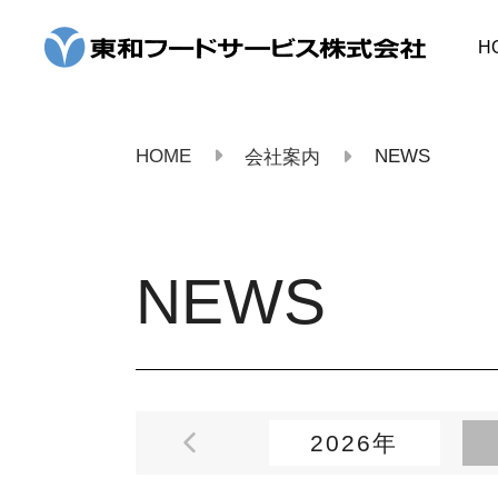
コ
ン
H
テ
ン
ツ
へ
ス
HOME
NEWS
会社案内
キ
ッ
プ
NEWS
2026年