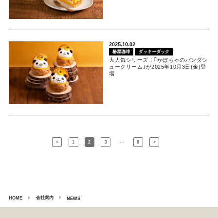
2025.10.02
椿屋珈琲
ダッキーダック
大人気シリーズ！｢かぼちゃのパンダシ
ュークリーム｣が2025年10月3日(金)登
場
…
<
1
2
3
8
>
会社案内
HOME
NEWS