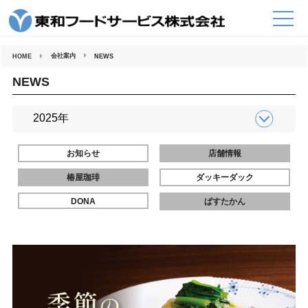
コ
ン
テ
ン
ツ
へ
会社案内
HOME
NEWS
ス
キ
ッ
NEWS
プ
お知らせ
店舗情報
椿屋珈琲
ダッキーダック
DONA
ぱすたかん