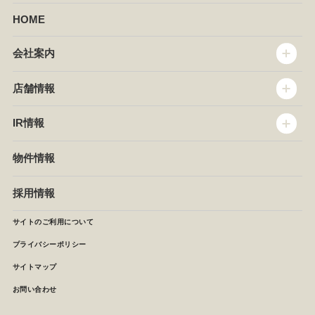
HOME
会社案内
トップメッセージ
店舗情報
企業情報
沿革
店舗情報
IR情報
セントラルキッチン
椿屋珈琲
サステナビリティ
ダッキーダック
IR情報
物件情報
NEWS
イタリアンダイニングDONA
IRニュース
ぱすたかん・こてがえし
中期経営計画
採用情報
店舗検索
月次報告
決算短信
サイトのご利用について
IRライブラリ
プライバシーポリシー
IRカレンダー
サイトマップ
株主の皆様へ
よくあるご質問 (株主優待制度)
お問い合わせ
お問い合わせ