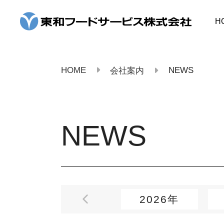
コ
ン
H
テ
ン
ツ
へ
ス
HOME
NEWS
会社案内
キ
ッ
プ
NEWS
2026年