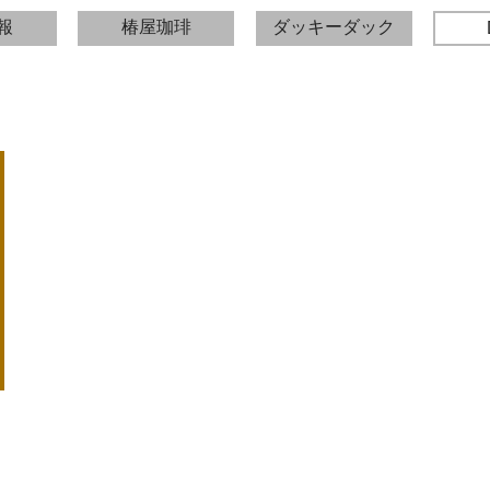
報
椿屋珈琲
ダッキーダック