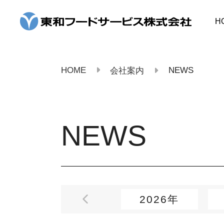
コ
ン
H
テ
ン
ツ
へ
ス
HOME
NEWS
会社案内
キ
ッ
プ
NEWS
2026年