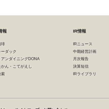
情報
IR情報
珈琲
IRニュース
キーダック
中期経営計画
リアンダイニングDONA
月次報告
たかん・こてがえし
決算短信
検索
IRライブラリ