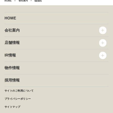
会社案内
HOME
NEWS
HOME
会社案内
トップメッセージ
店舗情報
企業情報
沿革
店舗情報
IR情報
セントラルキッチン
椿屋珈琲
サステナビリティ
ダッキーダック
IR情報
物件情報
NEWS
イタリアンダイニングDONA
IRニュース
ぱすたかん・こてがえし
中期経営計画
採用情報
店舗検索
月次報告
決算短信
サイトのご利用について
IRライブラリ
プライバシーポリシー
IRカレンダー
サイトマップ
株主の皆様へ