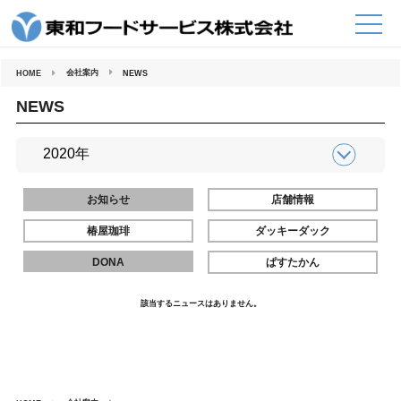
コ
ン
テ
ン
ツ
へ
会社案内
HOME
NEWS
ス
キ
ッ
NEWS
プ
お知らせ
店舗情報
椿屋珈琲
ダッキーダック
DONA
ぱすたかん
該当するニュースはありません。