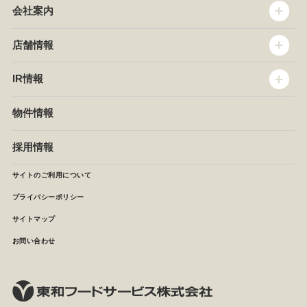
会社案内
トップメッセージ
店舗情報
企業情報
沿革
店舗情報
IR情報
セントラルキッチン
椿屋珈琲
サステナビリティ
ダッキーダック
IR情報
物件情報
NEWS
イタリアンダイニングDONA
IRニュース
ぱすたかん・こてがえし
中期経営計画
採用情報
店舗検索
月次報告
決算短信
サイトのご利用について
IRライブラリ
プライバシーポリシー
IRカレンダー
サイトマップ
株主の皆様へ
よくあるご質問 (株主優待制度)
お問い合わせ
お問い合わせ