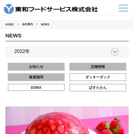
コ
ン
テ
ン
ツ
へ
会社案内
HOME
NEWS
ス
キ
ッ
NEWS
プ
お知らせ
店舗情報
椿屋珈琲
ダッキーダック
DONA
ぱすたかん