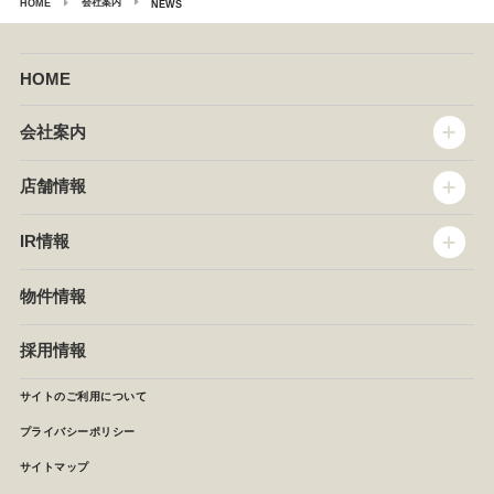
会社案内
HOME
NEWS
HOME
会社案内
トップメッセージ
店舗情報
企業情報
沿革
店舗情報
IR情報
セントラルキッチン
椿屋珈琲
サステナビリティ
ダッキーダック
IR情報
物件情報
NEWS
イタリアンダイニングDONA
IRニュース
ぱすたかん・こてがえし
中期経営計画
採用情報
店舗検索
月次報告
決算短信
サイトのご利用について
IRライブラリ
プライバシーポリシー
IRカレンダー
サイトマップ
株主の皆様へ