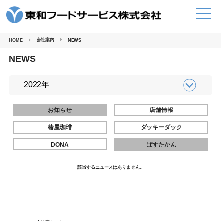
コ
ン
テ
ン
ツ
へ
会社案内
HOME
NEWS
ス
キ
ッ
NEWS
プ
お知らせ
店舗情報
椿屋珈琲
ダッキーダック
DONA
ぱすたかん
該当するニュースはありません。