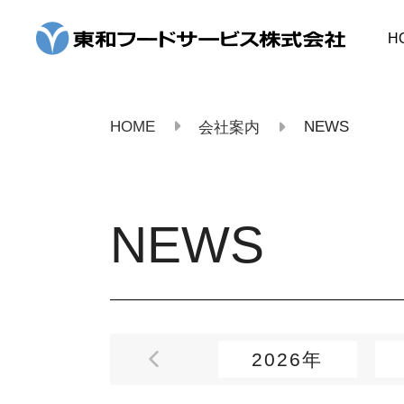
コ
ン
H
テ
ン
ツ
へ
ス
HOME
NEWS
会社案内
キ
ッ
プ
NEWS
2026年