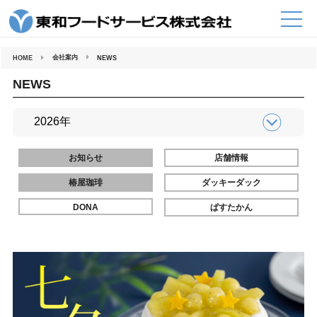
コ
ン
テ
ン
ツ
へ
会社案内
HOME
NEWS
ス
キ
ッ
NEWS
プ
お知らせ
店舗情報
椿屋珈琲
ダッキーダック
DONA
ぱすたかん