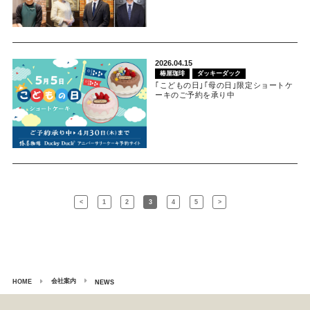
2026.04.15
椿屋珈琲
ダッキーダック
｢こどもの日｣｢母の日｣限定ショートケ
ーキのご予約を承り中
<
1
2
3
4
5
>
会社案内
HOME
NEWS