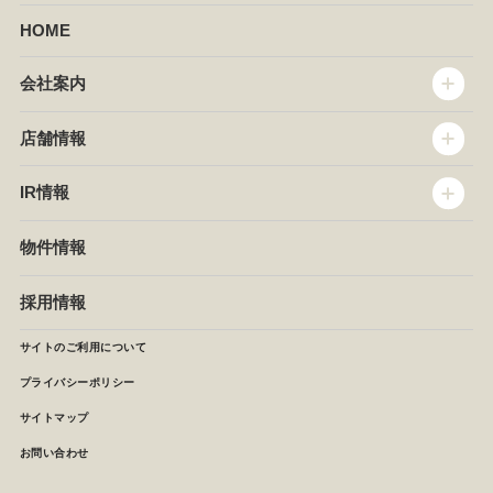
HOME
会社案内
トップメッセージ
店舗情報
企業情報
沿革
店舗情報
IR情報
セントラルキッチン
椿屋珈琲
サステナビリティ
ダッキーダック
IR情報
物件情報
NEWS
イタリアンダイニングDONA
IRニュース
ぱすたかん・こてがえし
中期経営計画
採用情報
店舗検索
月次報告
決算短信
サイトのご利用について
IRライブラリ
プライバシーポリシー
IRカレンダー
サイトマップ
株主の皆様へ
よくあるご質問 (株主優待制度)
お問い合わせ
お問い合わせ