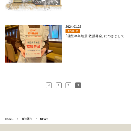
2024.01.22
お知らせ
｢能登半島地震 救援募金｣につきまして
<
1
2
3
会社案内
HOME
NEWS