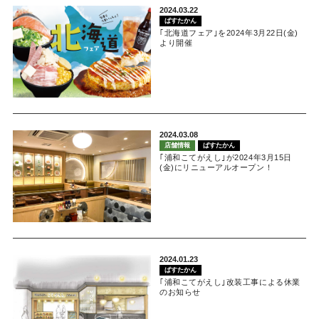
2024.03.22
ぱすたかん
｢北海道フェア｣を2024年3月22日(金)
より開催
2024.03.08
店舗情報
ぱすたかん
｢浦和こてがえし｣が2024年3月15日
(金)にリニューアルオープン！
2024.01.23
ぱすたかん
｢浦和こてがえし｣改装工事による休業
のお知らせ