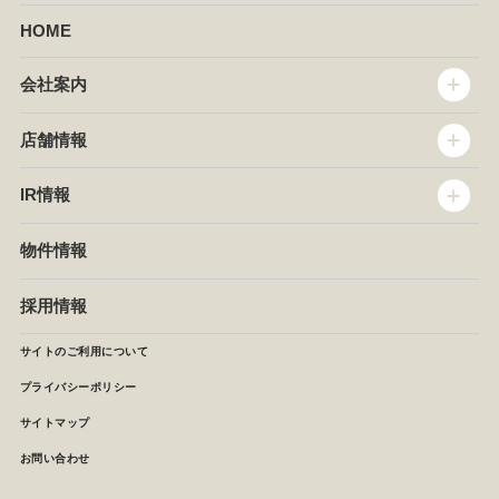
HOME
会社案内
トップメッセージ
店舗情報
企業情報
沿革
店舗情報
IR情報
セントラルキッチン
椿屋珈琲
サステナビリティ
ダッキーダック
IR情報
物件情報
NEWS
イタリアンダイニングDONA
IRニュース
ぱすたかん・こてがえし
中期経営計画
採用情報
店舗検索
月次報告
決算短信
サイトのご利用について
IRライブラリ
プライバシーポリシー
IRカレンダー
サイトマップ
株主の皆様へ
よくあるご質問 (株主優待制度)
お問い合わせ
お問い合わせ