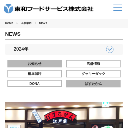
コ
ン
テ
ン
ツ
へ
会社案内
HOME
NEWS
ス
キ
ッ
NEWS
プ
お知らせ
店舗情報
椿屋珈琲
ダッキーダック
DONA
ぱすたかん