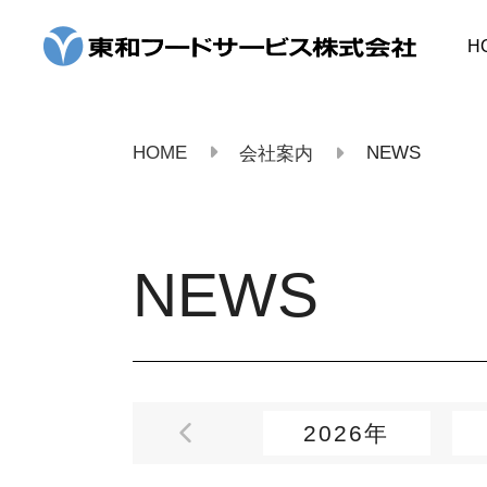
コ
ン
H
テ
ン
ツ
へ
ス
HOME
NEWS
会社案内
キ
ッ
プ
NEWS
2026年