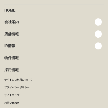
HOME
会社案内
トップメッセージ
店舗情報
企業情報
沿革
店舗情報
IR情報
セントラルキッチン
椿屋珈琲
サステナビリティ
ダッキーダック
IR情報
物件情報
NEWS
イタリアンダイニングDONA
IRニュース
ぱすたかん・こてがえし
中期経営計画
採用情報
店舗検索
月次報告
決算短信
サイトのご利用について
IRライブラリ
プライバシーポリシー
IRカレンダー
サイトマップ
株主の皆様へ
よくあるご質問 (株主優待制度)
お問い合わせ
お問い合わせ