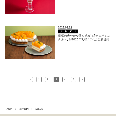
2026.03.12
ダッキーダック
柑橘の爽やかな香り広がる｢デコポンの
タルト｣が2026年3月14日(土)に新登場
<
1
2
3
4
5
>
会社案内
HOME
NEWS