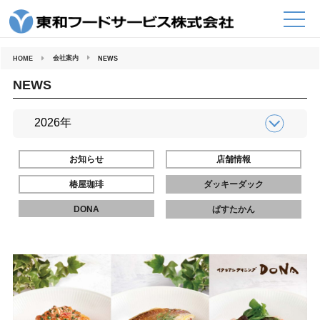
コ
ン
テ
ン
ツ
へ
会社案内
HOME
NEWS
ス
キ
ッ
NEWS
プ
お知らせ
店舗情報
椿屋珈琲
ダッキーダック
DONA
ぱすたかん