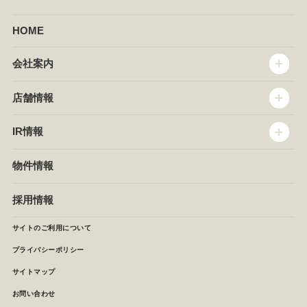
HOME
会社案内
トップメッセージ
店舗情報
企業情報
沿革
店舗情報
IR情報
セントラルキッチン
椿屋珈琲
サステナビリティ
ダッキーダック
IR情報
物件情報
NEWS
イタリアンダイニングDONA
IRニュース
ぱすたかん・こてがえし
中期経営計画
採用情報
店舗検索
月次報告
決算短信
サイトのご利用について
IRライブラリ
プライバシーポリシー
IRカレンダー
サイトマップ
株主の皆様へ
よくあるご質問 (株主優待制度)
お問い合わせ