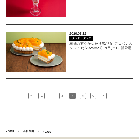
2026.03.12
ダッキーダック
柑橘の爽やかな香り広がる｢デコポンの
タルト｣が2026年3月14日(土)に新登場
…
<
1
3
4
5
6
>
会社案内
HOME
NEWS