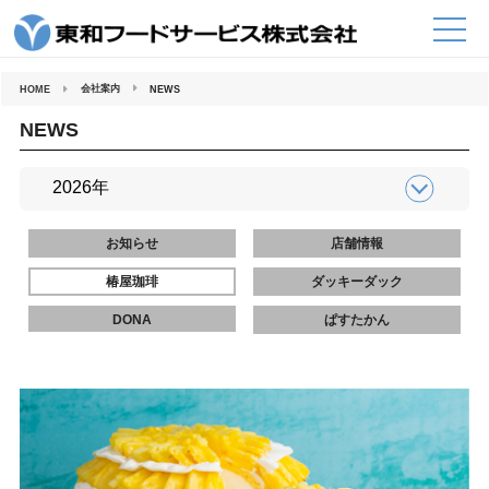
コ
ン
テ
ン
ツ
へ
会社案内
HOME
NEWS
ス
キ
ッ
NEWS
プ
お知らせ
店舗情報
椿屋珈琲
ダッキーダック
DONA
ぱすたかん