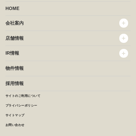
HOME
会社案内
トップメッセージ
店舗情報
企業情報
沿革
店舗情報
IR情報
セントラルキッチン
椿屋珈琲
サステナビリティ
ダッキーダック
IR情報
物件情報
NEWS
イタリアンダイニングDONA
IRニュース
ぱすたかん・こてがえし
中期経営計画
採用情報
店舗検索
月次報告
決算短信
サイトのご利用について
IRライブラリ
プライバシーポリシー
IRカレンダー
サイトマップ
株主の皆様へ
よくあるご質問 (株主優待制度)
お問い合わせ
お問い合わせ