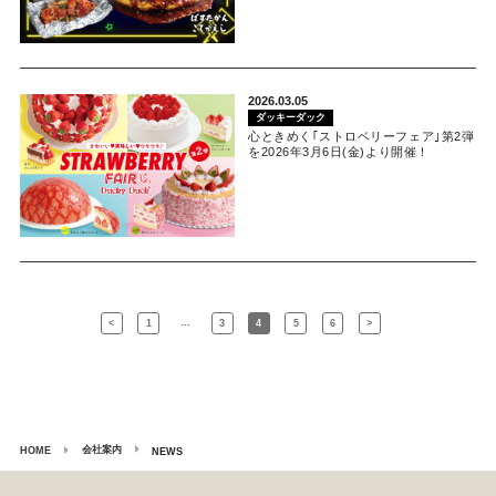
2026.03.05
ダッキーダック
心ときめく｢ストロベリーフェア｣第2弾
を2026年3月6日(金)より開催！
…
<
1
3
4
5
6
>
会社案内
HOME
NEWS