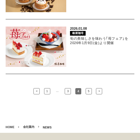
2026.01.08
椿屋珈琲
旬の美味しさを味わう｢苺フェア｣を
2026年1月9日(金)より開催
…
<
1
3
4
5
>
会社案内
HOME
NEWS