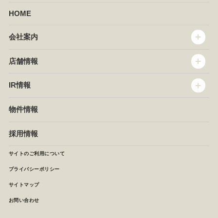
HOME
会社案内
トップメッセージ
店舗情報
企業情報
沿革
店舗情報
IR情報
セントラルキッチン
椿屋珈琲
サステナビリティ
ダッキーダック
IR情報
物件情報
NEWS
イタリアンダイニングDONA
IRニュース
ぱすたかん・こてがえし
中期経営計画
採用情報
店舗検索
月次報告
決算短信
サイトのご利用について
IRライブラリ
プライバシーポリシー
IRカレンダー
サイトマップ
株主の皆様へ
よくあるご質問 (株主優待制度)
お問い合わせ
お問い合わせ