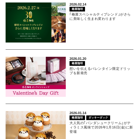
2026.02.14
椿屋珈琲
｢椿屋スペシャルティブレンド｣がさら
に美味しく生まれ変わります
2026.01.20
椿屋珈琲
想いを伝えるバレンタイン限定ドリッ
プを新発売
2026.01.14
椿屋珈琲
ダッキーダック
大人気の｢パンダシュークリーム｣がテ
ィラミス風味で2026年1月16日(金)に新
登場