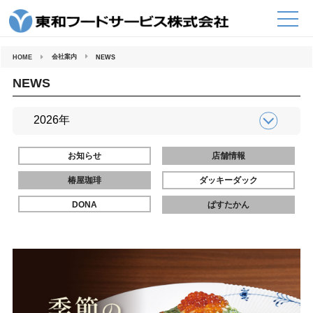
コ
ン
テ
ン
ツ
へ
会社案内
HOME
NEWS
ス
キ
ッ
NEWS
プ
お知らせ
店舗情報
椿屋珈琲
ダッキーダック
DONA
ぱすたかん