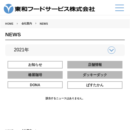
コ
ン
テ
ン
ツ
へ
会社案内
HOME
NEWS
ス
キ
ッ
NEWS
プ
お知らせ
店舗情報
椿屋珈琲
ダッキーダック
DONA
ぱすたかん
該当するニュースはありません。