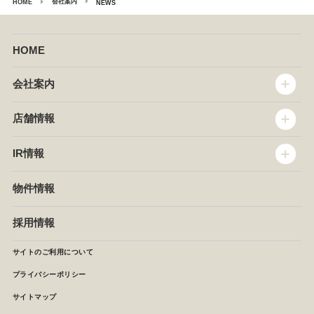
会社案内
HOME
NEWS
HOME
会社案内
トップメッセージ
店舗情報
企業情報
沿革
店舗情報
IR情報
セントラルキッチン
椿屋珈琲
サステナビリティ
ダッキーダック
IR情報
物件情報
NEWS
イタリアンダイニングDONA
IRニュース
ぱすたかん・こてがえし
中期経営計画
採用情報
店舗検索
月次報告
決算短信
サイトのご利用について
IRライブラリ
プライバシーポリシー
IRカレンダー
サイトマップ
株主の皆様へ