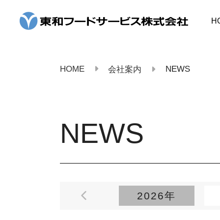
コ
ン
H
テ
ン
ツ
へ
ス
HOME
NEWS
会社案内
キ
ッ
プ
NEWS
2026年