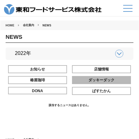
コ
ン
テ
ン
ツ
へ
会社案内
HOME
NEWS
ス
キ
ッ
NEWS
プ
お知らせ
店舗情報
椿屋珈琲
ダッキーダック
DONA
ぱすたかん
該当するニュースはありません。