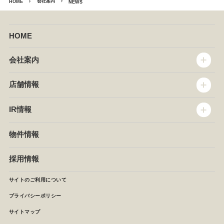
会社案内
HOME
NEWS
HOME
会社案内
トップメッセージ
店舗情報
企業情報
沿革
店舗情報
IR情報
セントラルキッチン
椿屋珈琲
サステナビリティ
ダッキーダック
IR情報
物件情報
NEWS
イタリアンダイニングDONA
IRニュース
ぱすたかん・こてがえし
中期経営計画
採用情報
店舗検索
月次報告
決算短信
サイトのご利用について
IRライブラリ
プライバシーポリシー
IRカレンダー
サイトマップ
株主の皆様へ