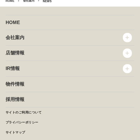
会社案内
HOME
NEWS
HOME
会社案内
トップメッセージ
店舗情報
企業情報
沿革
店舗情報
IR情報
セントラルキッチン
椿屋珈琲
サステナビリティ
ダッキーダック
IR情報
物件情報
NEWS
イタリアンダイニングDONA
IRニュース
ぱすたかん・こてがえし
中期経営計画
採用情報
店舗検索
月次報告
決算短信
サイトのご利用について
IRライブラリ
プライバシーポリシー
IRカレンダー
サイトマップ
株主の皆様へ