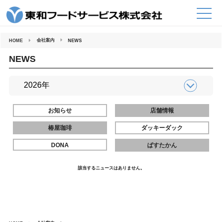
コ
ン
テ
ン
ツ
へ
会社案内
HOME
NEWS
ス
キ
ッ
NEWS
プ
お知らせ
店舗情報
椿屋珈琲
ダッキーダック
DONA
ぱすたかん
該当するニュースはありません。