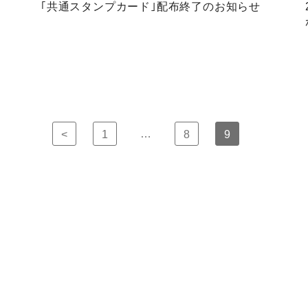
｢共通スタンプカード｣配布終了のお知らせ
…
<
1
8
9