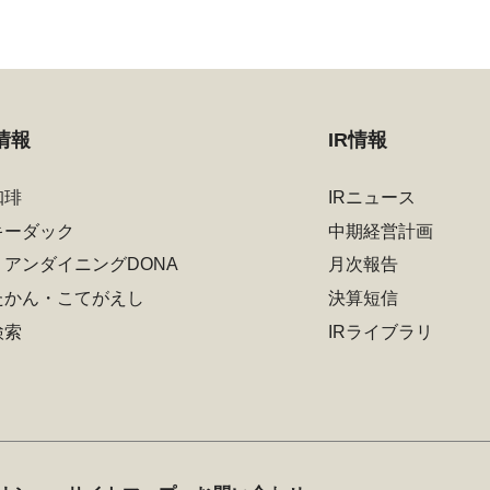
情報
IR情報
珈琲
IRニュース
キーダック
中期経営計画
リアンダイニングDONA
月次報告
たかん・こてがえし
決算短信
検索
IRライブラリ