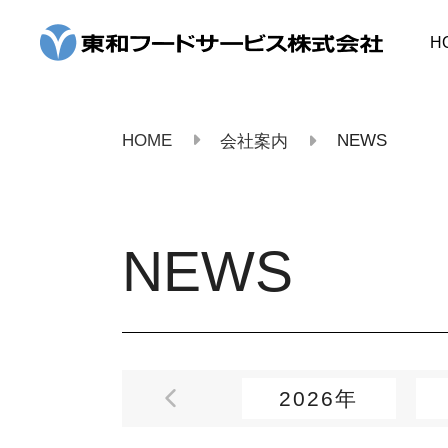
コ
ン
H
テ
ン
ツ
へ
ス
HOME
NEWS
会社案内
キ
ッ
プ
NEWS
2026年