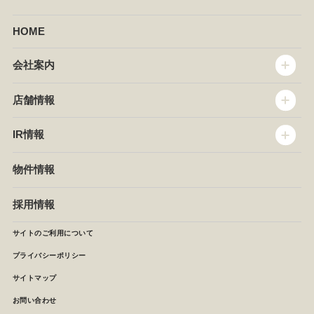
HOME
会社案内
トップメッセージ
店舗情報
企業情報
沿革
店舗情報
IR情報
セントラルキッチン
椿屋珈琲
サステナビリティ
ダッキーダック
IR情報
物件情報
NEWS
イタリアンダイニングDONA
IRニュース
ぱすたかん・こてがえし
中期経営計画
採用情報
店舗検索
月次報告
決算短信
サイトのご利用について
IRライブラリ
プライバシーポリシー
IRカレンダー
サイトマップ
株主の皆様へ
よくあるご質問 (株主優待制度)
お問い合わせ