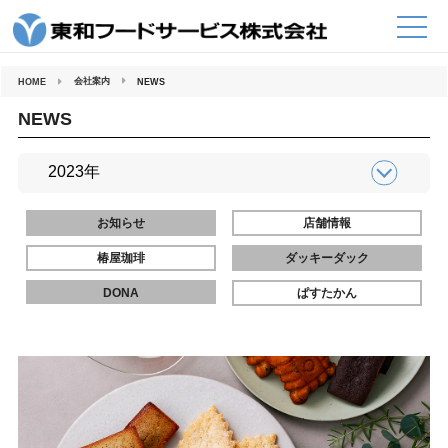
コ
ン
テ
ン
ツ
へ
会社案内
HOME
NEWS
ス
キ
ッ
NEWS
プ
お知らせ
店舗情報
椿屋珈琲
ダッキーダック
DONA
ぱすたかん