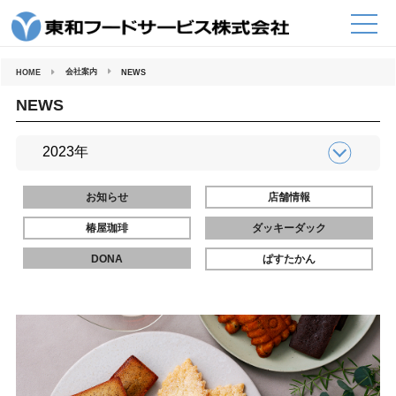
コ
ン
テ
ン
ツ
へ
会社案内
HOME
NEWS
ス
キ
ッ
NEWS
プ
お知らせ
店舗情報
椿屋珈琲
ダッキーダック
DONA
ぱすたかん