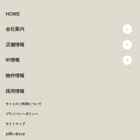
HOME
会社案内
トップメッセージ
店舗情報
企業情報
沿革
店舗情報
IR情報
セントラルキッチン
椿屋珈琲
サステナビリティ
ダッキーダック
IR情報
物件情報
NEWS
イタリアンダイニングDONA
IRニュース
ぱすたかん・こてがえし
中期経営計画
採用情報
店舗検索
月次報告
決算短信
サイトのご利用について
IRライブラリ
プライバシーポリシー
IRカレンダー
サイトマップ
株主の皆様へ
よくあるご質問 (株主優待制度)
お問い合わせ