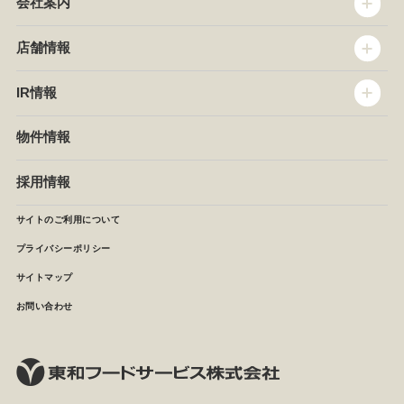
会社案内
トップメッセージ
店舗情報
企業情報
沿革
店舗情報
IR情報
セントラルキッチン
椿屋珈琲
サステナビリティ
ダッキーダック
IR情報
物件情報
NEWS
イタリアンダイニングDONA
IRニュース
ぱすたかん・こてがえし
中期経営計画
採用情報
店舗検索
月次報告
決算短信
サイトのご利用について
IRライブラリ
プライバシーポリシー
IRカレンダー
サイトマップ
株主の皆様へ
よくあるご質問 (株主優待制度)
お問い合わせ
お問い合わせ