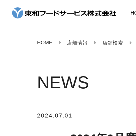
コ
ン
H
テ
ン
ツ
へ
ス
HOME
店舗情報
店舗検索
キ
ッ
プ
NEWS
2024.07.01