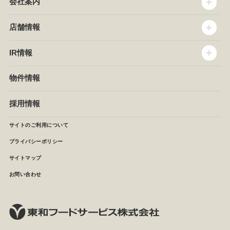
会社案内
トップメッセージ
店舗情報
企業情報
沿革
店舗情報
IR情報
セントラルキッチン
椿屋珈琲
サステナビリティ
ダッキーダック
IR情報
物件情報
NEWS
イタリアンダイニングDONA
IRニュース
ぱすたかん・こてがえし
中期経営計画
採用情報
店舗検索
月次報告
決算短信
サイトのご利用について
IRライブラリ
プライバシーポリシー
IRカレンダー
サイトマップ
株主の皆様へ
よくあるご質問 (株主優待制度)
お問い合わせ
お問い合わせ