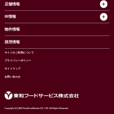
トップメッセージ
店舗情報
企業情報
沿革
店舗情報
IR情報
セントラルキッチン
椿屋珈琲
サステナビリティ
ダッキーダック
IR情報
物件情報
NEWS
イタリアンダイニングDONA
IRニュース
ぱすたかん・こてがえし
中期経営計画
採用情報
店舗検索
月次報告
決算短信
サイトのご利用について
IRライブラリ
プライバシーポリシー
IRカレンダー
サイトマップ
株主の皆様へ
よくあるご質問 (株主優待制度)
お問い合わせ
お問い合わせ
Copyright (C) 2012 TowaFoodService CO., LTD. All Rights Reserved.