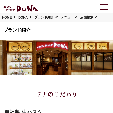
コ
ン
テ
ン
ツ
ブランド紹介
メニュー
店舗検索
HOME
DONA
へ
ス
キ
ッ
ブランド紹介
プ
ドナのこだわり
自社製 生パスタ