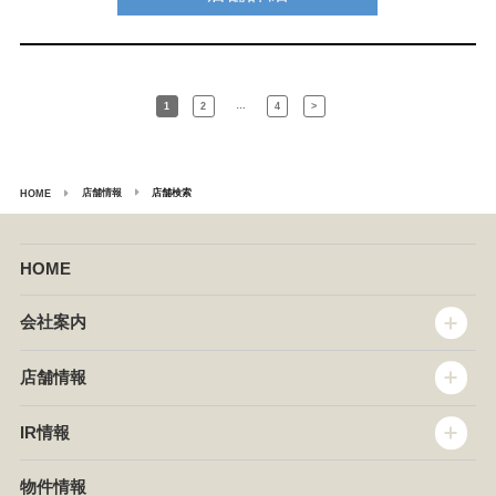
…
1
2
4
>
店舗情報
店舗検索
HOME
HOME
会社案内
トップメッセージ
店舗情報
企業情報
沿革
店舗情報
IR情報
セントラルキッチン
椿屋珈琲
サステナビリティ
ダッキーダック
IR情報
物件情報