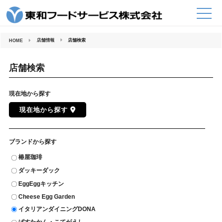
コ
ン
テ
ン
ツ
へ
店舗情報
店舗検索
HOME
ス
キ
ッ
プ
店舗検索
現在地から探す
現在地から探す
ブランドから探す
椿屋珈琲
ダッキーダック
EggEggキッチン
Cheese Egg Garden
イタリアンダイニングDONA