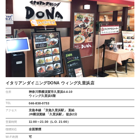
イタリアンダイニングDONA ウィング久里浜店
神奈川県横須賀市久里浜4-4-10
住所
ウィング久里浜5階
TEL
046-838-0753
京急本線 「京急久里浜駅」 直結
アクセス
JR横須賀線 「久里浜駅」 徒歩2分
11:00～21:30（L.O. 21:00）
営業時間
全面禁煙
喫煙対応
可
Wi-Fi利用