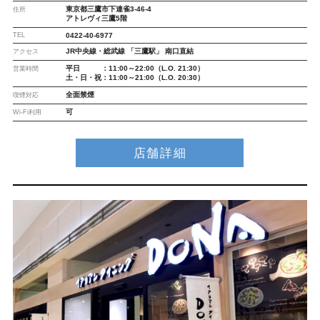
東京都三鷹市下連雀3-46-4
住所
アトレヴィ三鷹5階
TEL
0422-40-6977
JR中央線・総武線 「三鷹駅」 南口直結
アクセス
平日 ：11:00～22:00（L.O. 21:30）
営業時間
土・日・祝：11:00～21:00（L.O. 20:30）
全面禁煙
喫煙対応
可
Wi-Fi利用
店舗詳細