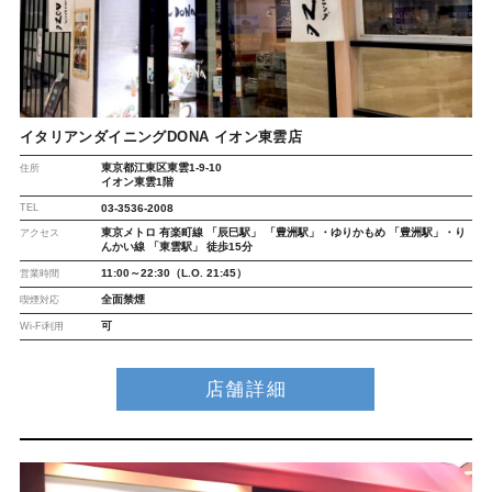
イタリアンダイニングDONA イオン東雲店
東京都江東区東雲1-9-10
住所
イオン東雲1階
TEL
03-3536-2008
東京メトロ 有楽町線 「辰巳駅」 「豊洲駅」・ゆりかもめ 「豊洲駅」・り
アクセス
んかい線 「東雲駅」 徒歩15分
11:00～22:30（L.O. 21:45）
営業時間
全面禁煙
喫煙対応
可
Wi-Fi利用
店舗詳細