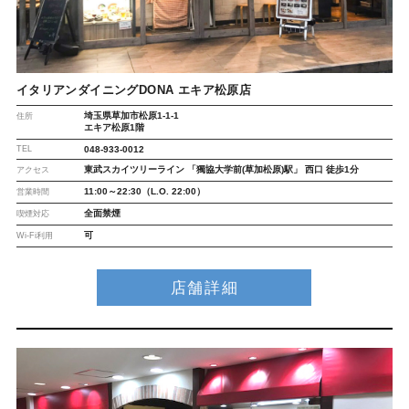
イタリアンダイニングDONA エキア松原店
埼玉県草加市松原1-1-1
住所
エキア松原1階
TEL
048-933-0012
東武スカイツリーライン 「獨協大学前(草加松原)駅」 西口 徒歩1分
アクセス
11:00～22:30（L.O. 22:00）
営業時間
全面禁煙
喫煙対応
可
Wi-Fi利用
店舗詳細