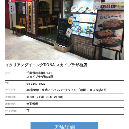
イタリアンダイニングDONA スカイプラザ柏店
千葉県柏市柏1-1-20
住所
スカイプラザ柏B1階
TEL
04-7167-9522
JR常磐線・東武アーバンパークライン 「柏駅」 東口 徒歩1分
アクセス
11:00～21:30（L.O. 21:00）
営業時間
全面禁煙
喫煙対応
可
Wi-Fi利用
店舗詳細