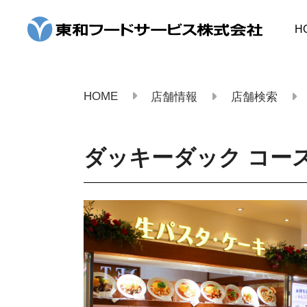
コ
ン
H
テ
ン
ツ
へ
ス
HOME
店舗情報
店舗検索
キ
ッ
プ
ダッキーダック コー