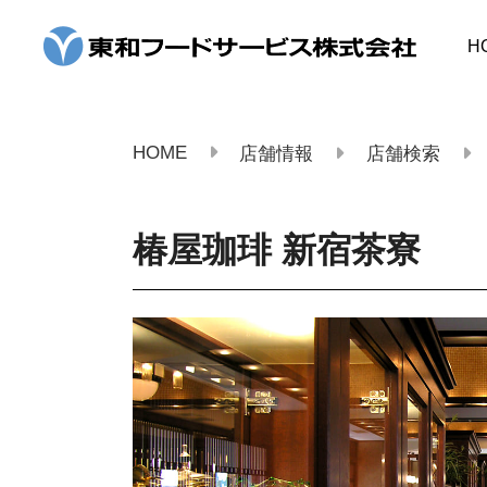
コ
ン
H
テ
ン
ツ
へ
ス
HOME
店舗情報
店舗検索
キ
ッ
プ
椿屋珈琲 新宿茶寮