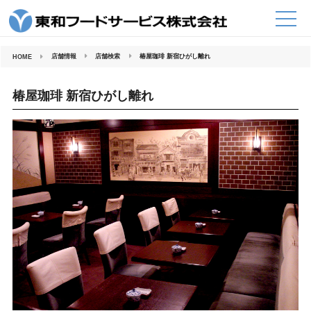
コ
ン
テ
ン
ツ
へ
店舗情報
店舗検索
椿屋珈琲 新宿ひがし離れ
HOME
ス
キ
ッ
プ
椿屋珈琲 新宿ひがし離れ