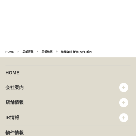
店舗情報
店舗検索
椿屋珈琲 新宿ひがし離れ
HOME
HOME
会社案内
トップメッセージ
店舗情報
企業情報
沿革
店舗情報
IR情報
セントラルキッチン
椿屋珈琲
サステナビリティ
ダッキーダック
IR情報
物件情報
NEWS
イタリアンダイニングDONA