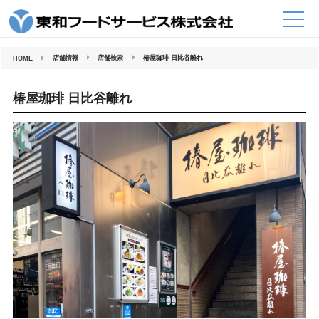
コ
ン
テ
ン
ツ
へ
店舗情報
店舗検索
椿屋珈琲 日比谷離れ
HOME
ス
キ
ッ
プ
椿屋珈琲 日比谷離れ