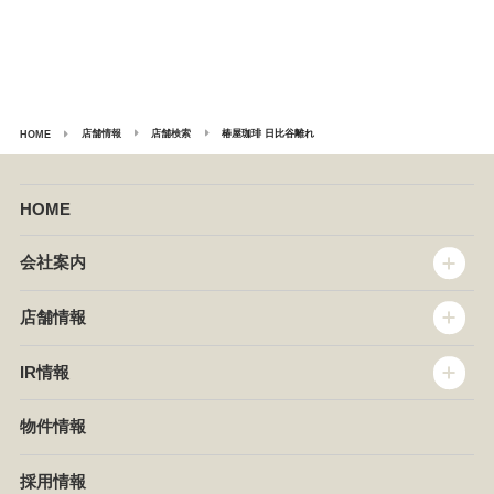
店舗情報
店舗検索
椿屋珈琲 日比谷離れ
HOME
HOME
会社案内
トップメッセージ
店舗情報
企業情報
沿革
店舗情報
IR情報
セントラルキッチン
椿屋珈琲
サステナビリティ
ダッキーダック
IR情報
物件情報
NEWS
イタリアンダイニングDONA
IRニュース
ぱすたかん・こてがえし
中期経営計画
採用情報
店舗検索
月次報告