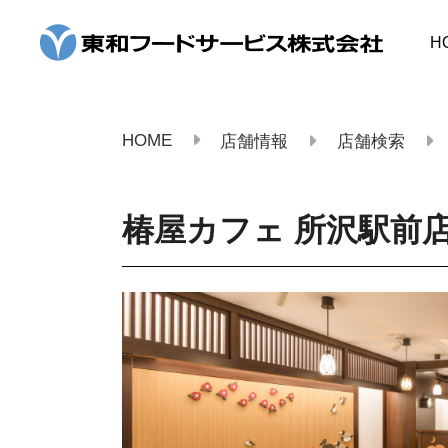
コ
ン
H
テ
ン
ツ
へ
ス
HOME
店舗情報
店舗検索
キ
ッ
プ
椿屋カフェ 所沢駅前