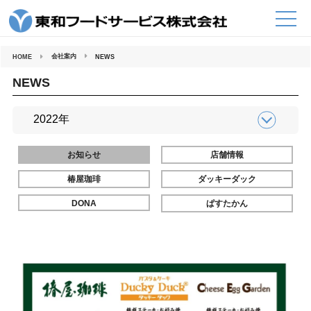
コ
ン
テ
ン
ツ
へ
会社案内
HOME
NEWS
ス
キ
ッ
NEWS
プ
お知らせ
店舗情報
椿屋珈琲
ダッキーダック
DONA
ぱすたかん