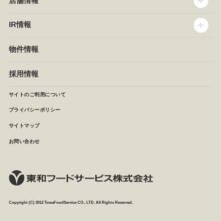
店舗情報
企業情報
沿革
店舗情報
IR情報
セントラルキッチン
椿屋珈琲
サステナビリティ
ダッキーダック
IR情報
物件情報
NEWS
イタリアンダイニングDONA
IRニュース
ぱすたかん・こてがえし
中期経営計画
採用情報
店舗検索
月次報告
決算短信
サイトのご利用について
IRライブラリ
プライバシーポリシー
IRカレンダー
サイトマップ
株主の皆様へ
よくあるご質問 (株主優待制度)
お問い合わせ
お問い合わせ
Copyright (C) 2012 TowaFoodService CO., LTD. All Rights Reserved.