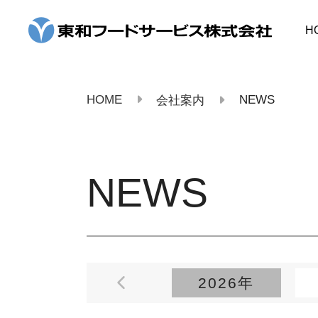
コ
ン
H
テ
ン
ツ
へ
ス
HOME
NEWS
会社案内
キ
ッ
プ
NEWS
2026年