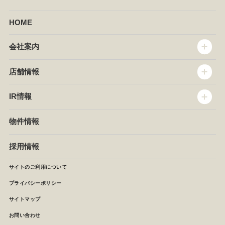
HOME
会社案内
トップメッセージ
店舗情報
企業情報
沿革
店舗情報
IR情報
セントラルキッチン
椿屋珈琲
サステナビリティ
ダッキーダック
IR情報
物件情報
NEWS
イタリアンダイニングDONA
IRニュース
ぱすたかん・こてがえし
中期経営計画
採用情報
店舗検索
月次報告
決算短信
サイトのご利用について
IRライブラリ
プライバシーポリシー
IRカレンダー
サイトマップ
株主の皆様へ
よくあるご質問 (株主優待制度)
お問い合わせ