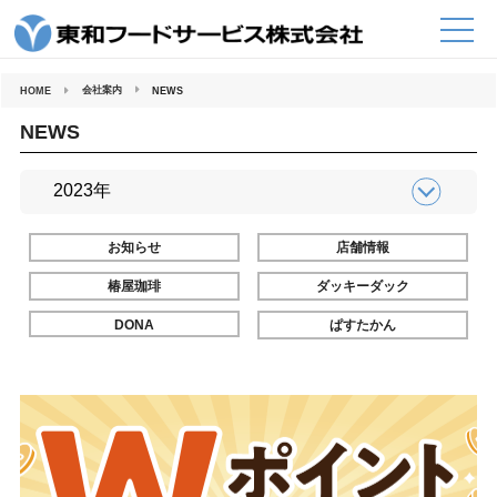
コ
ン
テ
ン
ツ
へ
会社案内
HOME
NEWS
ス
キ
ッ
NEWS
プ
お知らせ
店舗情報
椿屋珈琲
ダッキーダック
DONA
ぱすたかん