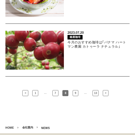
2023.07.20
椿屋珈琲
今月のおすすめ珈琲は｢パナマ ハート
マン農園 カトゥーラ ナチュラル｣
…
…
<
1
7
8
9
13
>
会社案内
HOME
NEWS