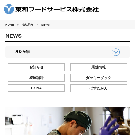
コ
ン
テ
ン
ツ
へ
会社案内
HOME
NEWS
ス
キ
ッ
NEWS
プ
お知らせ
店舗情報
椿屋珈琲
ダッキーダック
DONA
ぱすたかん