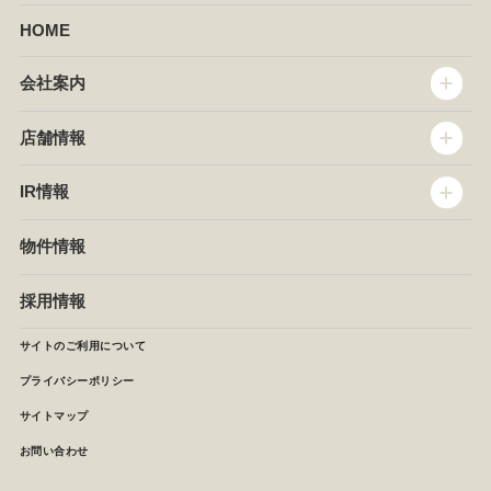
HOME
会社案内
トップメッセージ
店舗情報
企業情報
沿革
店舗情報
IR情報
セントラルキッチン
椿屋珈琲
サステナビリティ
ダッキーダック
IR情報
物件情報
NEWS
イタリアンダイニングDONA
IRニュース
ぱすたかん・こてがえし
中期経営計画
採用情報
店舗検索
月次報告
決算短信
サイトのご利用について
IRライブラリ
プライバシーポリシー
IRカレンダー
サイトマップ
株主の皆様へ
よくあるご質問 (株主優待制度)
お問い合わせ
お問い合わせ