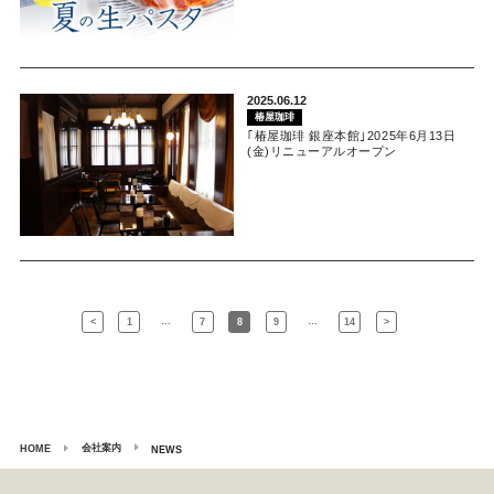
2025.06.12
椿屋珈琲
｢椿屋珈琲 銀座本館｣2025年6月13日
(金)リニューアルオープン
…
…
<
1
7
8
9
14
>
会社案内
HOME
NEWS