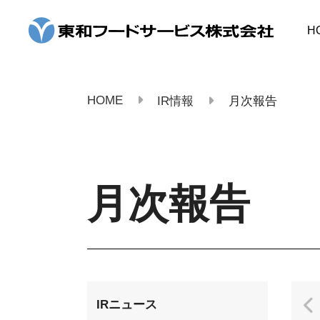
コ
ン
H
テ
ン
ツ
へ
ス
HOME
IR情報
月次報告
キ
ッ
プ
月次報告
IRニュース
2023年4月期
2022年4月期
2021年4月期