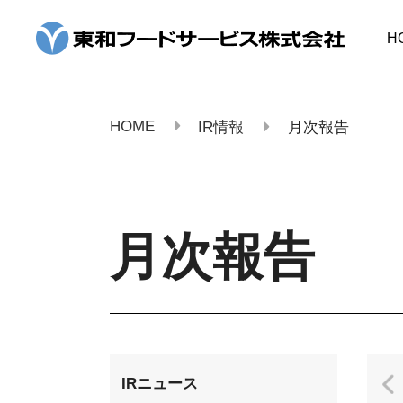
コ
ン
H
テ
ン
ツ
へ
ス
HOME
IR情報
月次報告
キ
ッ
プ
月次報告
IRニュース
2024年4月期
2023年4月期
2022年4月期